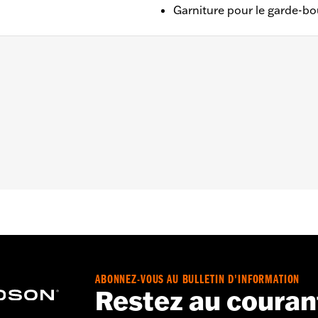
Garniture pour le garde-bo
2006.
rde-boue, matériel de fixation et instructions de montage
– Accédez à
www.h-d.com/warranty
pour obtenir tous les dét
ABONNEZ-VOUS AU BULLETIN D'INFORMATION
Restez au couran