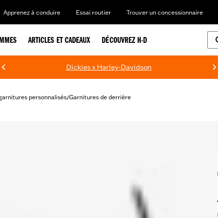
Apprenez à conduire
Essai routier
Trouver un concessionnaire
EMMES
ARTICLES ET CADEAUX
DÉCOUVREZ H-D
Dickies x Harley-Davidson
garnitures personnalisés
Garnitures de derrière
/