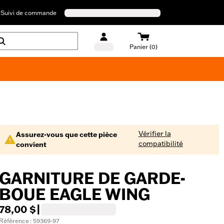
Suivi de commande
Panier (0)
Maillots de bain Harley-Davidson
Vérifier la
Assurez-vous que cette pièce
compatibilité
convient
GARNITURE DE GARDE-
BOUE EAGLE WING
78,00 $
|
Référence : 59369-97