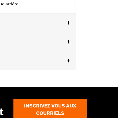
ue arrière
ails
INSCRIVEZ-VOUS AUX
t
COURRIELS