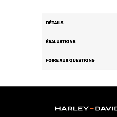
DÉTAILS
Convient aux modèles FLSTF 1990 à 
Instructions d’installation
ÉVALUATIONS
Position sur la moto:
Arrière
Vendues en unités:
Chaque
Contenu de la boîte:
FOIRE AUX QUESTIONS
Garniture de ga
GARANTIE:
Garantie limitée de 1 an 