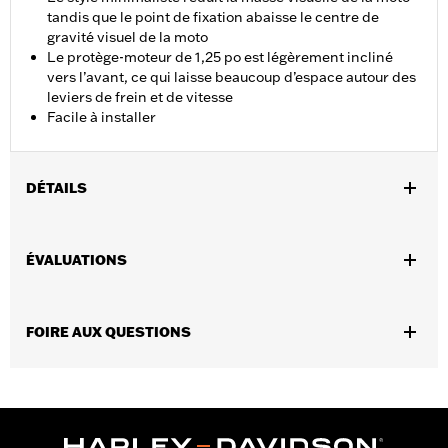
tandis que le point de fixation abaisse le centre de
gravité visuel de la moto
Le protège-moteur de 1,25 po est légèrement incliné
vers l’avant, ce qui laisse beaucoup d’espace autour des
leviers de frein et de vitesse
Facile à installer
DÉTAILS
Convient aux modèles de tourisme 2014 et après (sauf Road
Glide®, FLHXSE 2023 et après, FLHX 2024 et après, FLHXSE et
ÉVALUATIONS
FLHXU 2025 et après, ainsi que les modèles équipés de
carénage inférieur).
Instructions d’installation
FOIRE AUX QUESTIONS
Vendues en unités:
Chaque
Contenu de la boîte:
Garde-moteur et le matériel de montage
nécessaire
GARANTIE:
Garantie limitée de 1 an – Accédez à
www.h-
d.com/warranty
pour obtenir tous les détails