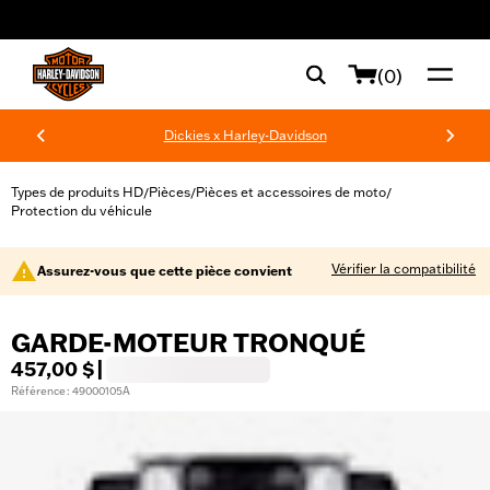
web accessibility
(0)
Dickies x Harley-Davidson
Types de produits HD
Pièces
Pièces et accessoires de moto
/
/
/
Protection du véhicule
Vérifier la compatibilité
Assurez-vous que cette pièce convient
GARDE-MOTEUR TRONQUÉ
457,00 $
|
Référence : 49000105A