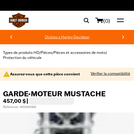
web accessibility
(0)
Dickies x Harley-Davidson
Types de produits HD
Pièces
Pièces et accessoires de moto
/
/
/
Protection du véhicule
Vérifier la compatibilité
Assurez-vous que cette pièce convient
GARDE-MOTEUR MUSTACHE
457,00 $
|
Référence : 49000006A