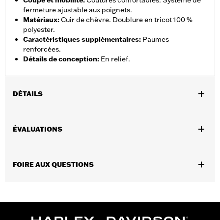
Coupe et mobilité
:
Coutures confortables. Système de
fermeture ajustable aux poignets.
Matériaux
:
Cuir de chèvre. Doublure en tricot 100 %
polyester.
Caractéristiques supplémentaires
:
Paumes
renforcées.
Détails de conception
:
En relief.
DÉTAILS
Sexe:
Femmes
,
ÉVALUATIONS
Caractéristiques fonctionnelles:
Perforé
Coutures
confortables
GARANTIE:
Garantie limitée de 1 an - Rendez-vous au
www.h-
FOIRE AUX QUESTIONS
d.com/warranty
pour obtenir tous les détails
Glove Style:
Fingerless
Material:
Leather
Origine:
Importé