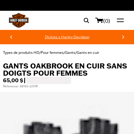
web accessibility
(0)
Dickies x Harley-Davidson
Types de produits HD
Pour femmes
Gants
Gants en cuir
/
/
/
GANTS OAKBROOK EN CUIR SANS
DOIGTS POUR FEMMES
65,00 $
|
Référence : 98193-22VW