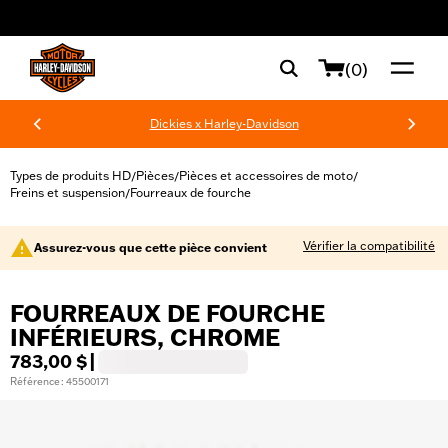
web accessibility
(0)
Dickies x Harley-Davidson
Types de produits HD
Pièces
Pièces et accessoires de moto
/
/
/
Freins et suspension
Fourreaux de fourche
/
Vérifier la compatibilité
Assurez-vous que cette pièce convient
FOURREAUX DE FOURCHE
INFÉRIEURS, CHROME
783,00 $
|
Référence : 45500171