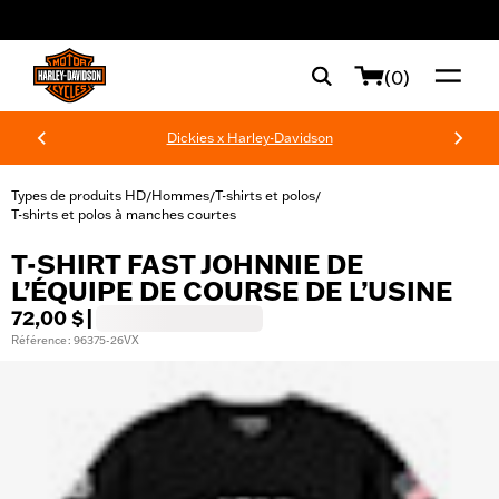
web accessibility
(0)
Dickies x Harley-Davidson
Types de produits HD
Hommes
T-shirts et polos
/
/
/
T-shirts et polos à manches courtes
T-SHIRT FAST JOHNNIE DE
L’ÉQUIPE DE COURSE DE L’USINE
72,00 $
|
Référence : 96375-26VX