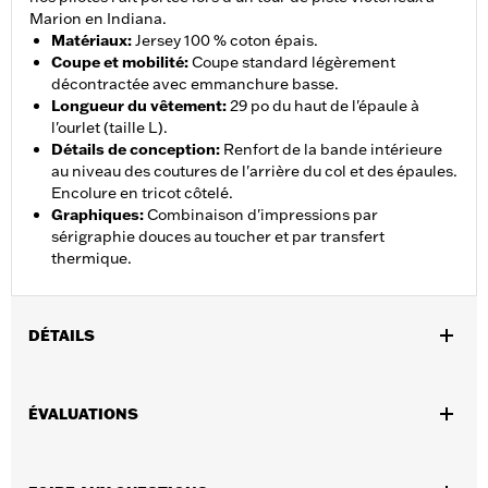
Marion en Indiana.
Matériaux
:
Jersey 100 % coton épais.
Coupe et mobilité
:
Coupe standard légèrement
décontractée avec emmanchure basse.
Longueur du vêtement
:
29 po du haut de l'épaule à
l'ourlet (taille L).
Détails de conception
:
Renfort de la bande intérieure
au niveau des coutures de l'arrière du col et des épaules.
Encolure en tricot côtelé.
Graphiques
:
Combinaison d'impressions par
sérigraphie douces au toucher et par transfert
thermique.
DÉTAILS
Sexe:
Unisexe
ÉVALUATIONS
GARANTIE:
Garantie limitée de 90 jours – Rendez-vous sur
www.h-d.com/warranty
pour obtenir tous les détails
Origine:
Importé