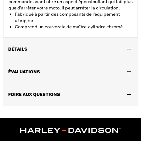
commande avant offre un aspect époustouflant qui fait plus
que d’arrêter votre moto, il peut arrêter la circulation.
Fabriqué à partir des composants de l’équipement
d’origine
Comprend un couvercle de maître-cylindre chromé
DÉTAILS
Convient aux modèles de tourisme 2021 à 2025 (sauf Road Glide,
de tourisme CVO 2023 et après, FLHX et FLTRX 2024 et après et
ÉVALUATIONS
FLHXU 2025 et après) et aux modèles trike équipés d’un
embrayage à câble.
Instructions d’installation
FOIRE AUX QUESTIONS
Vendues en unités:
Chaque
Contenu de la boîte:
Réservoirs d’embrayage et de frein avec
couvercles chromés et matériel et instructions de montage
GARANTIE:
Garantie limitée de 1 an – Accédez à
www.h-
d.com/warranty
pour obtenir tous les détails