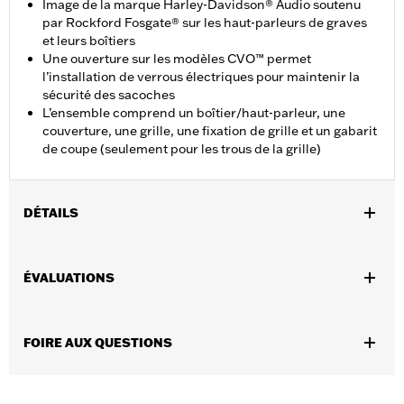
Image de la marque Harley-Davidson® Audio soutenu
par Rockford Fosgate® sur les haut-parleurs de graves
et leurs boîtiers
Une ouverture sur les modèles CVO™ permet
l’installation de verrous électriques pour maintenir la
sécurité des sacoches
L’ensemble comprend un boîtier/haut-parleur, une
couverture, une grille, une fixation de grille et un gabarit
de coupe (seulement pour les trous de la grille)
DÉTAILS
Convient aux modèles FLHXSE et FLTRXSE 2023 et après,
FLHX, FLTRX et FLTRXSTSE 2024 et après, FLHXU 2025 et
ÉVALUATIONS
après et FLHXL, FLHXLSE et FLTRXL 2026 et après équipés du
système audio Harley-Davidson® soutenu par Rockford
Fosgate®. Nécessite l’achat séparé de l’amplificateur
FOIRE AUX QUESTIONS
secondaire n° de pièce 76001444, de la trousse d’installation de
l’amplificateur secondaire n° de pièce 76001302, de la trousse
d’installation du haut-parleur de graves secondaire n° de pièce
69203434 et du haut-parleur de graves primaire n° de pièce