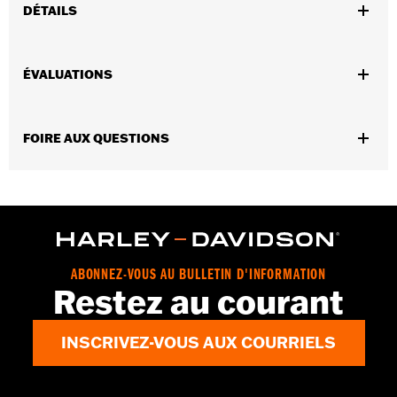
DÉTAILS
Universels.
Vendues en unités:
Chaque
ÉVALUATIONS
Contenu de la boîte:
2 écrous borgnes chromés, 2 vis chromées
et 2 rondelles de blocage chromées
GARANTIE:
Garantie limitée de 1 an – Accédez à
www.h-
FOIRE AUX QUESTIONS
d.com/warranty
pour obtenir tous les détails
ABONNEZ-VOUS AU BULLETIN D'INFORMATION
Restez au courant
INSCRIVEZ-VOUS AUX COURRIELS