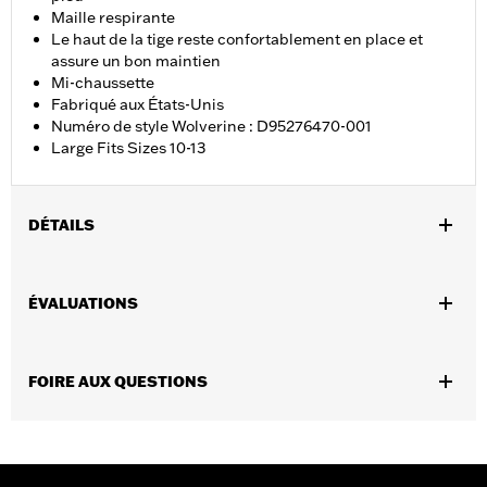
Maille respirante
Le haut de la tige reste confortablement en place et
assure un bon maintien
Mi-chaussette
Fabriqué aux États-Unis
Numéro de style Wolverine : D95276470-001
Large Fits Sizes 10-13
DÉTAILS
Sexe:
Hommes
ÉVALUATIONS
GARANTIE:
Garantie du fabricant Wolverine Worldwide –
Rendez-vous sur
www.h-d.com/warranty
pour obtenir tous les
détails
FOIRE AUX QUESTIONS
Origine:
Importé