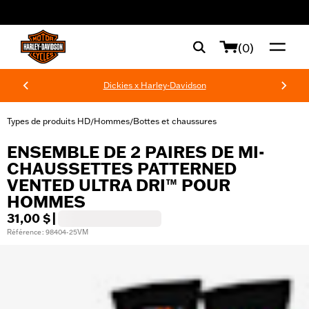
web accessibility
(0)
Dickies x Harley-Davidson
Types de produits HD
Hommes
Bottes et chaussures
/
/
ENSEMBLE DE 2 PAIRES DE MI-
CHAUSSETTES PATTERNED
VENTED ULTRA DRI™ POUR
HOMMES
31,00 $
|
Référence : 98404-25VM