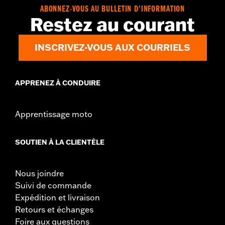
d.com/warranty
pour obtenir tous les détails
ABONNEZ-VOUS AU BULLETIN D'INFORMATION
NOTES:
Le retrait et l'installation de caches moteur peuvent
Restez au courant
nécessiter l'achat de nouveaux joints. Rendez-vous chez
votre concessionnaire pour plus d'informations.
INSCRIVEZ-VOUS AUX COURRIELS
APPRENEZ À CONDUIRE
Apprentissage moto
SOUTIEN À LA CLIENTÈLE
Nous joindre
Suivi de commande
Expédition et livraison
Retours et échanges
Foire aux questions