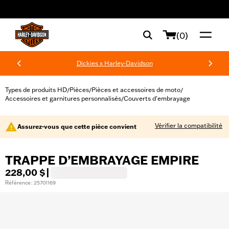
web accessibility
(0)
Dickies x Harley-Davidson
Types de produits HD
Pièces
Pièces et accessoires de moto
/
/
/
Accessoires et garnitures personnalisés
Couverts d'embrayage
/
Vérifier la compatibilité
Assurez-vous que cette pièce convient
TRAPPE D’EMBRAYAGE EMPIRE
228,00 $
|
Référence : 25701169