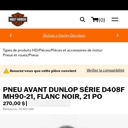
web accessibility
(0)
Dickies x Harley-Davidson
Types de produits HD
Pièces
Pièces et accessoires de moto
/
/
/
Pneus et roues
Pneus
/
Vérifier la compatibilité
Assurez-vous que cette pièce convient
PNEU AVANT DUNLOP SÉRIE D408F
MH90-21, FLANC NOIR, 21 PO
270,00 $
|
Référence : 43390-08A