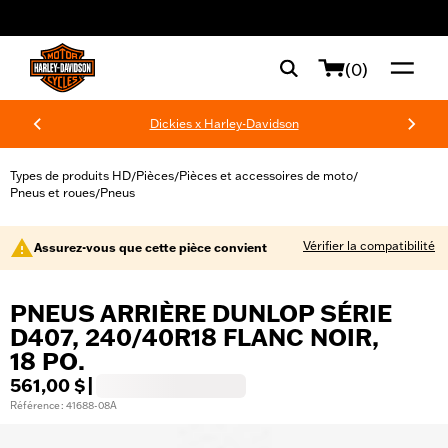
web accessibility
(0)
Dickies x Harley-Davidson
Types de produits HD
Pièces
Pièces et accessoires de moto
/
/
/
Pneus et roues
Pneus
/
Vérifier la compatibilité
Assurez-vous que cette pièce convient
PNEUS ARRIÈRE DUNLOP SÉRIE
D407, 240/40R18 FLANC NOIR,
18 PO.
561,00 $
|
Référence : 41688-08A