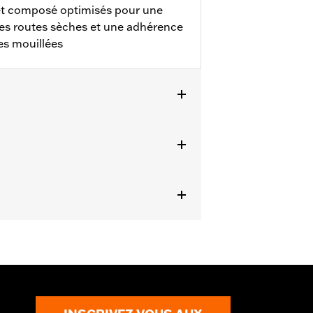
 et composé optimisés pour une
les routes sèches et une adhérence
es mouillées
, XL1200X, XL1200CX, XL1200V,
e GT502 correspondant numéro de pièce
èles FLD, FXDF, FXDFSE, FXDSE et
. L’utilisation de pneus non