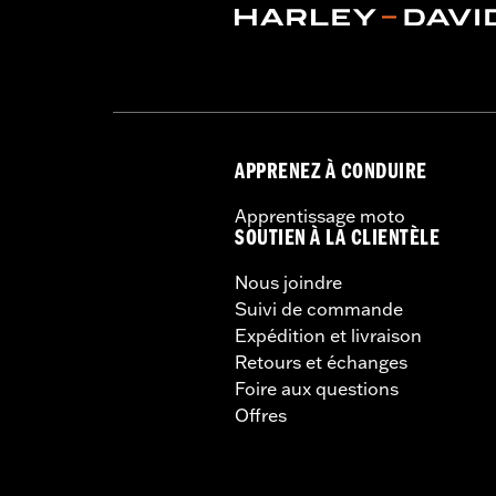
homologués ou le m
de la moto, ce qui 
APPRENEZ À CONDUIRE
Apprentissage moto
SOUTIEN À LA CLIENTÈLE
Nous joindre
Suivi de commande
Expédition et livraison
Retours et échanges
Foire aux questions
Offres