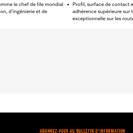
mme le chef de file mondial
Profil, surface de contact
on, d’ingénierie et de
adhérence supérieure sur 
exceptionnelle sur les rout
996 à 2003, aux modèles XL 2004 à 2022 (sauf XL Custom
L 2011 et après). Nécessite l’installation du pneu arrièr
XDX 2000 à 2001 et aux Dyna® 2002 à 2017 (sauf les mod
nt
ABONNEZ-VOUS AU BULLETIN D'INFORMATION
 pneus homologués H-D®. Consultez un concessionnaire H-D®