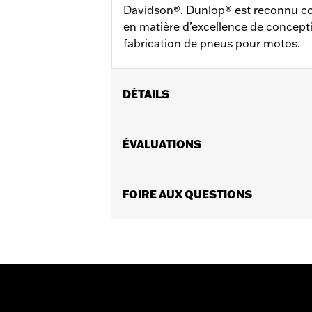
Davidson®. Dunlop® est reconnu co
en matière d’excellence de concepti
fabrication de pneus pour motos.
DÉTAILS
Convient aux modèles XL1200 Sport 1
XR1200/X, XL1200T, XL1200XS et XL883
ÉVALUATIONS
40555-04A. Convient également aux F
FXDWG).
Position sur la moto:
FOIRE AUX QUESTIONS
18 po.
Vendues en unités:
Chaque
Contenu de la boîte:
Pneu uniqueme
Taille de la jante:
2.15 x 19
Unité de mesure de la jante:
Pouces
Taille du pneu:
100/90-19
Bande de roulement:
GT502F
AVERTISSEMENT:
N’utilisez que des