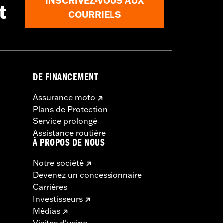
INSCRIVEZ-VOUS AUX
t
a même moto peut nuire à la stabilité
COURRIELS
DE FINANCEMENT
Assurance moto
Plans de Protection
Service prolongé
Assistance routière
À PROPOS DE NOUS
Notre société
Devenez un concessionnaire
Carrières
Investisseurs
Médias
Visites d'usine