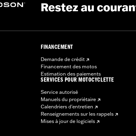
Restez au couran
élange de pneus homologués de différents fabricants sur l
peut entraîner la mort ou des blessures graves.
FINANCEMENT
Demande de crédit
Financement des motos
Estimation des paiements
SERVICES POUR MOTOCYCLETTE
Service autorisé
Manuels du propriétaire
Calendriers d'entretien
Renseignements sur les rappels
Mises à jour de logiciels