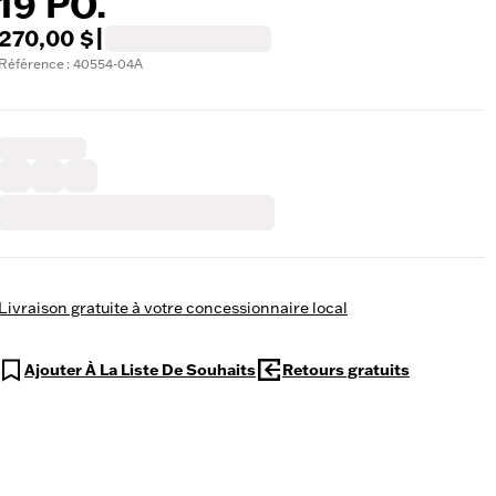
19 PO.
270,00 $
|
Référence : 40554-04A
Livraison gratuite à votre concessionnaire local
Ajouter À La Liste De Souhaits
Retours gratuits