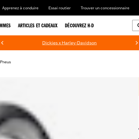
Apprenez à conduire
Essai routier
Trouver un concessionnaire
EMMES
ARTICLES ET CADEAUX
DÉCOUVREZ H-D
Dickies x Harley-Davidson
Pneus