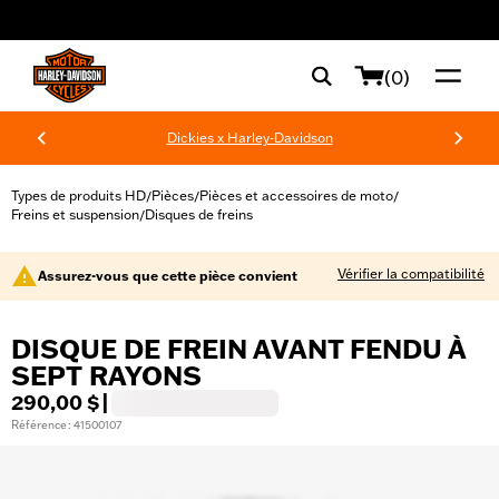
web accessibility
(0)
Dickies x Harley-Davidson
Types de produits HD
Pièces
Pièces et accessoires de moto
/
/
/
Freins et suspension
Disques de freins
/
Vérifier la compatibilité
Assurez-vous que cette pièce convient
DISQUE DE FREIN AVANT FENDU À
SEPT RAYONS
290,00 $
|
Référence : 41500107