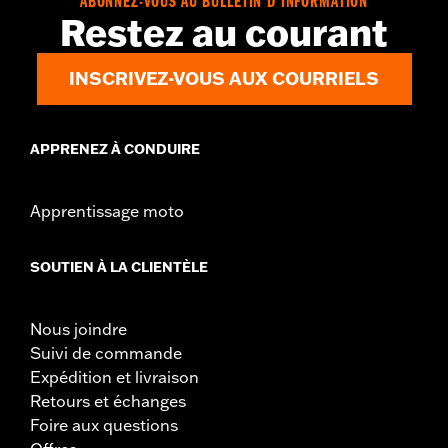
ABONNEZ-VOUS AU BULLETIN D'INFORMATION
Matériel:
Acier
Restez au courant
Contenu de la boîte:
Rotor et matériel de montage chromé
GARANTIE:
Garantie limitée de 1 an – Accédez à
www.h-
INSCRIVEZ-VOUS AUX COURRIELS
d.com/warranty
pour obtenir tous les détails
APPRENEZ À CONDUIRE
Apprentissage moto
SOUTIEN À LA CLIENTÈLE
Nous joindre
Suivi de commande
Expédition et livraison
Retours et échanges
Foire aux questions