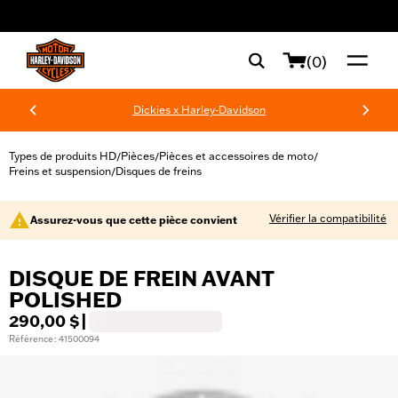
web accessibility
(0)
Dickies x Harley-Davidson
Types de produits HD
Pièces
Pièces et accessoires de moto
/
/
/
Freins et suspension
Disques de freins
/
Vérifier la compatibilité
Assurez-vous que cette pièce convient
DISQUE DE FREIN AVANT
POLISHED
290,00 $
|
Référence : 41500094