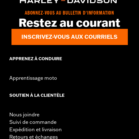
Contenu de la boîte:
Rotor et matériel de montage chromé
GARANTIE:
Garantie limitée de 1 an – Accédez à
www.h-
ABONNEZ-VOUS AU BULLETIN D'INFORMATION
Restez au courant
d.com/warranty
pour obtenir tous les détails
INSCRIVEZ-VOUS AUX COURRIELS
APPRENEZ À CONDUIRE
Apprentissage moto
SOUTIEN À LA CLIENTÈLE
Nous joindre
Suivi de commande
Expédition et livraison
Retours et échanges