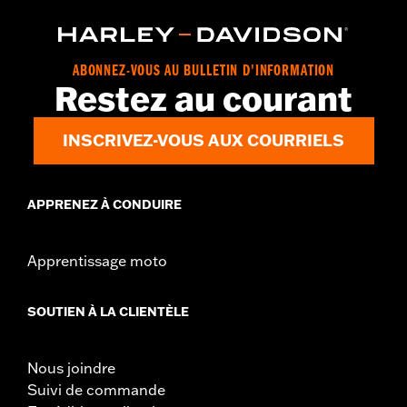
Produits Screamin’ Eagle® conformes aux normes de 50
États aux USA. Conforme aux normes EPA pour la vente et
l'utilisation sur tous les véhicules applicables, y compris
ceux qui sont équipés de contrôles de pollution. Consulter
ABONNEZ-VOUS AU BULLETIN D'INFORMATION
le catalogue des Pièces &
Restez au courant
INSCRIVEZ-VOUS AUX COURRIELS
APPRENEZ À CONDUIRE
Apprentissage moto
SOUTIEN À LA CLIENTÈLE
Nous joindre
Suivi de commande