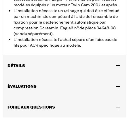
modèles équipés d’un moteur Twin Cam 2007 et après.
L’installation nécessite un usinage qui doit être effectué
par un machiniste compétent à l’aide de l’ensemble de
fixation pour le déclenchement automatique par
o
compression Screamin' Eagle® n
de pièce 94648-08
(vendu séparément).
L’installation nécessite l’achat séparé d’un faisceau de
fils pour ACR spécifique au modèle.
DÉTAILS
Convient aux modèles équipés d’un Twin Cam 2007 à 2017. Peut
être utilisé avec les culasses en équipement d’origine ou
ÉVALUATIONS
Screamin’ Eagle®. Ne convient pas aux moteurs à double
refroidissement.
Vendues en unités:
Chaque
FOIRE AUX QUESTIONS
Contenu de la boîte:
Soupape uniquement
GARANTIE:
Garantie limitée de 1 an – Accédez à
www.h-
d.com/warranty
pour obtenir tous les détails