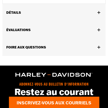
DÉTAILS
Vendues en unités:
Chaque
ÉVALUATIONS
Longueur:
18 Inches
Unité de mesure de la longueur du matériel:
Pouces
Largeur:
18 Inches
FOIRE AUX QUESTIONS
Contenu de la boîte:
1 filet de retenue
Unité de mesure de la largeur du matériel:
Pouces
GARANTIE:
Garantie limitée de 1 an – Accédez à
www.h-
d.com/warranty
pour obtenir tous les détails
ABONNEZ-VOUS AU BULLETIN D'INFORMATION
Restez au courant
INSCRIVEZ-VOUS AUX COURRIELS