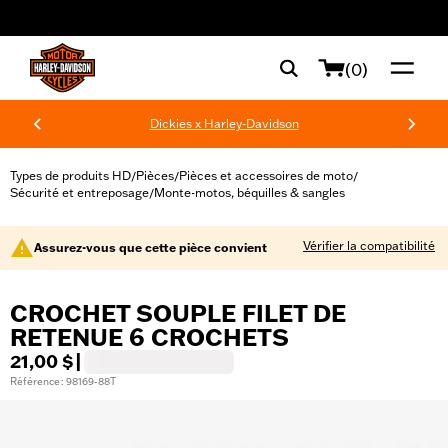
web accessibility
(0)
Dickies x Harley-Davidson
Types de produits HD
Pièces
Pièces et accessoires de moto
/
/
/
Sécurité et entreposage
Monte-motos, béquilles & sangles
/
Vérifier la compatibilité
Assurez-vous que cette pièce convient
CROCHET SOUPLE FILET DE
RETENUE 6 CROCHETS
21,00 $
|
Référence : 98169-88T