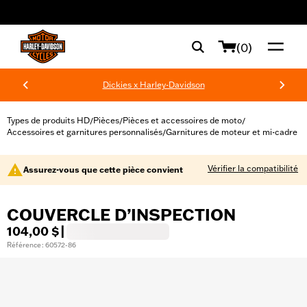
web accessibility
(0)
Dickies x Harley-Davidson
Types de produits HD
Pièces
Pièces et accessoires de moto
/
/
/
Accessoires et garnitures personnalisés
Garnitures de moteur et mi-cadre
/
Vérifier la compatibilité
Assurez-vous que cette pièce convient
COUVERCLE D’INSPECTION
104,00 $
|
Référence : 60572-86