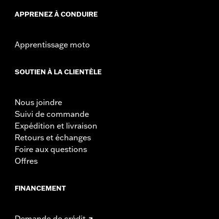
Unité de mesure de la largeur du matériel:
Pouces
APPRENEZ À CONDUIRE
GARANTIE:
Garantie limitée de 1 an – Accédez à
www.h-
d.com/warranty
pour obtenir tous les détails
Apprentissage moto
SOUTIEN À LA CLIENTÈLE
Nous joindre
Suivi de commande
Expédition et livraison
Retours et échanges
Foire aux questions
Offres
FINANCEMENT
Demande de crédit