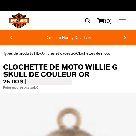
web accessibility
(0)
Dickies x Harley-Davidson
Types de produits HD
Articles et cadeaux
Clochettes de moto
/
/
CLOCHETTE DE MOTO WILLIE G
SKULL DE COULEUR OR
26,00 $
|
Référence : 98042-25LX