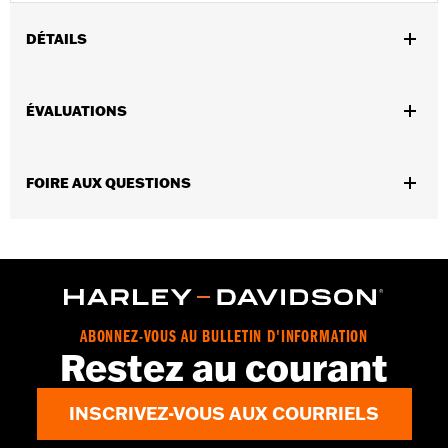
DÉTAILS
Sexe:
Unisexe
ÉVALUATIONS
Caractéristiques fonctionnelles:
Collection Willie G. Skull
Dimension Description:
Longueur : 4 po/Largeur :
1 po/Hauteur : 1 po
FOIRE AUX QUESTIONS
ABONNEZ-VOUS AU BULLETIN D'INFORMATION
Restez au courant
INSCRIVEZ-VOUS AUX COURRIELS