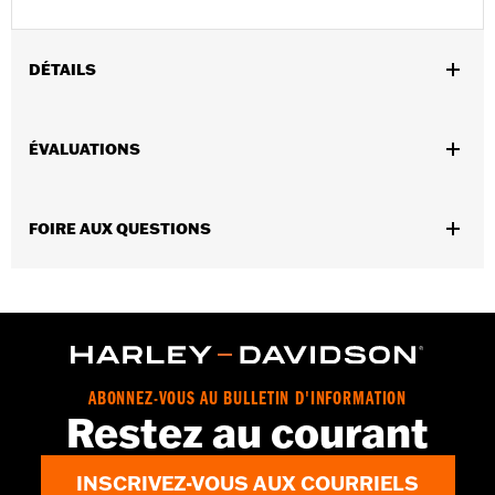
DÉTAILS
Sexe:
Unisexe
ÉVALUATIONS
Caractéristiques fonctionnelles:
Hydrophobic
GARANTIE:
Garantie limitée de 2 ans – Rendez-vous au
www.h-
d.com/warranty
pour obtenir tous les détails
,
FOIRE AUX QUESTIONS
Technology:
Rx Perscription
Click In Gasket
Origine:
Importé
Dimension Description:
Verre : 63 mm/Pont :
14 mm/Branches : 120 mm
ABONNEZ-VOUS AU BULLETIN D'INFORMATION
Restez au courant
INSCRIVEZ-VOUS AUX COURRIELS