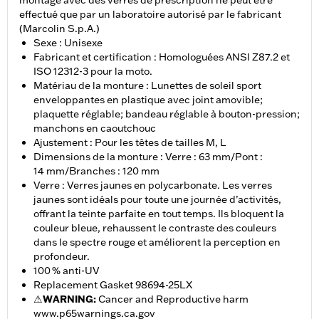
montage avec des verres de prescription ne peut être
effectué que par un laboratoire autorisé par le fabricant
(Marcolin S.p.A.)
Sexe : Unisexe
Fabricant et certification : Homologuées ANSI Z87.2 et
ISO 12312-3 pour la moto.
Matériau de la monture : Lunettes de soleil sport
enveloppantes en plastique avec joint amovible;
plaquette réglable; bandeau réglable à bouton-pression;
manchons en caoutchouc
Ajustement : Pour les têtes de tailles M, L
Dimensions de la monture : Verre : 63 mm/Pont :
14 mm/Branches : 120 mm
Verre : Verres jaunes en polycarbonate. Les verres
jaunes sont idéals pour toute une journée d’activités,
offrant la teinte parfaite en tout temps. Ils bloquent la
couleur bleue, rehaussent le contraste des couleurs
dans le spectre rouge et améliorent la perception en
profondeur.
100 % anti-UV
Replacement Gasket 98694-25LX
⚠
WARNING:
Cancer and Reproductive harm
www.p65warnings.ca.gov