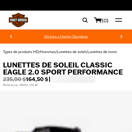
web accessibility
(0)
Dickies x Harley-Davidson
Types de produits HD
Hommes
Lunettes de soleil
Lunettes de moto
/
/
/
LUNETTES DE SOLEIL CLASSIC
EAGLE 2.0 SPORT PERFORMANCE
235,00 $
164,50 $
|
Référence : 98052-25LM