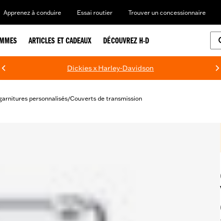
Apprenez à conduire
Essai routier
Trouver un concessionnaire
EMMES
ARTICLES ET CADEAUX
DÉCOUVREZ H-D
Dickies x Harley-Davidson
garnitures personnalisés
Couverts de transmission
/