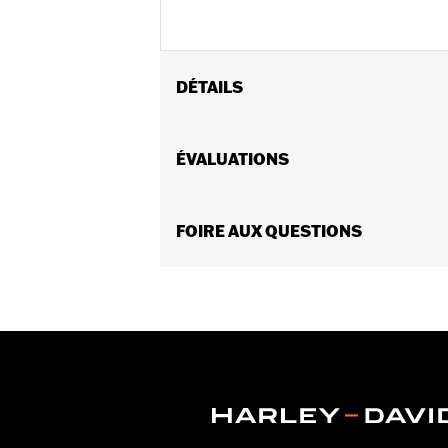
DÉTAILS
Convient aux modèles Dyna® 1999 à 20
Vendues en unités:
ÉVALUATIONS
Chaque
Contenu de la boîte:
Couvercle latér
GARANTIE:
Garantie limitée de 1 an 
NOTES:
FOIRE AUX QUESTIONS
La dépose et la pose des capo
plus d'informations.