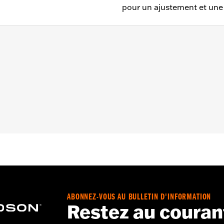
pour un ajustement et une 
05, Softail® 2000 à 2006 et de tourisme 1999 à 2006
al de la boîte de vitesses uniquement
– Accédez à
www.h-d.com/warranty
pour obtenir tous les dét
ts moteur peuvent nécessiter l'achat de nouveaux joints. 
ABONNEZ-VOUS AU BULLETIN D'INFORMATION
Restez au couran