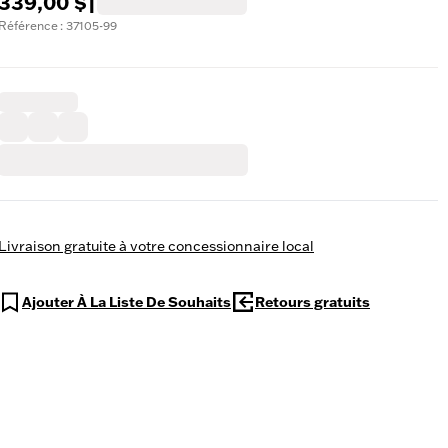
339,00 $
|
Référence : 37105-99
Livraison gratuite à votre concessionnaire local
Ajouter À La Liste De Souhaits
Retours gratuits