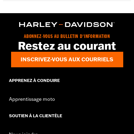
couvercles de fourreaux de fourche supérieurs chromés et
cache-écrous d’essieu avant chromés classiques
GARANTIE:
Garantie limitée de 1 an – Accédez à
www.h-
d.com/warranty
pour obtenir tous les détails
ABONNEZ-VOUS AU BULLETIN D'INFORMATION
Restez au courant
INSCRIVEZ-VOUS AUX COURRIELS
APPRENEZ À CONDUIRE
Apprentissage moto
SOUTIEN À LA CLIENTÈLE