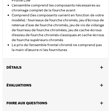
Profile Low
L’ensemble comprend les composants nécessaires au
chromage complet de la fourche avant
Comprend (les composants varient en fonction de votre
modèle) : fourreaux de fourche chromés, jeu d’écrous de
retenue d’axe de fourche chromés, jeu de vis de vidange
de fourreau de fourche chromées, jeu de cache-écrous
d’essieu de fourche chromés classiques et cache-écrous
de fourche supérieurs chromés
Le prix de l’ensemble frontal chromé ne comprend pas
la main-d’œuvre ni les fournitures
DÉTAILS
Convient aux modèles de tourisme 2014 à 2025 (sauf FLHXSE et
FLTRXSE 2023 et après, FLHX et FLTRX 2024 et après,
ÉVALUATIONS
FLTRXSTSE 2024 et après, et FLHXU et FLTRXRRSE 2025 et
après).
Vendues en unités:
Chaque
FOIRE AUX QUESTIONS
Contenu de la boîte:
Fourreaux de fourche chromées,