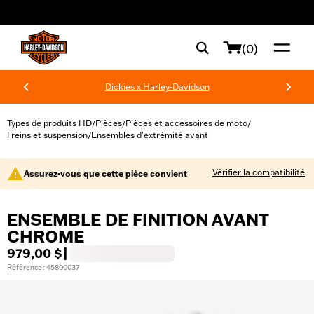
web accessibility
(0)
Dickies x Harley-Davidson
Types de produits HD
Pièces
Pièces et accessoires de moto
/
/
/
Freins et suspension
Ensembles d'extrémité avant
/
Vérifier la compatibilité
Assurez-vous que cette pièce convient
ENSEMBLE DE FINITION AVANT
CHROME
979,00 $
|
Référence : 45800037