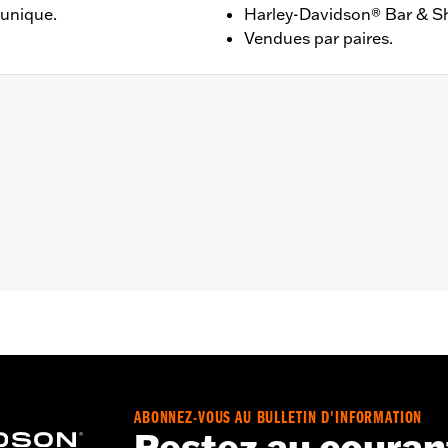
 unique.
Harley-Davidson® Bar & S
Vendues par paires.
assager et autoroute. Ne convient pas à la position du co
XRRSE 2025 et après. La rotation des repose-pieds peut va
 gauche et de droite
– Accédez à
www.h-d.com/warranty
pour obtenir tous les dét
ABONNEZ-VOUS AU BULLETIN D'INFORMATION