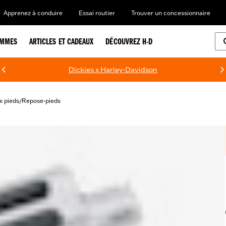
Apprenez à conduire
Essai routier
Trouver un concessionnaire
EMMES
ARTICLES ET CADEAUX
DÉCOUVREZ H-D
Dickies x Harley-Davidson
 pieds
Repose-pieds
/