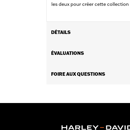
les deux pour créer cette collection
DÉTAILS
Convient aux modèles avec positions p
modèles Softail 2018 et après et FLTR
ÉVALUATIONS
Instructions d’installation
Vendues en unités:
Paire
Contenu de la boîte:
FOIRE AUX QUESTIONS
Repose-pieds de
GARANTIE:
Garantie limitée de 1 an 