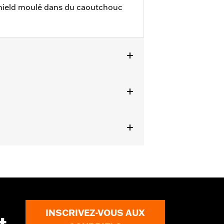
hield moulé dans du caoutchouc
nducteur et du passager pour les
rier en fonction du garde-moteur.
ails
INSCRIVEZ-VOUS AUX