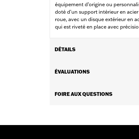
équipement d’origine ou personnalis
doté d’un support intérieur en acie
roue, avec un disque extérieur en ac
qui est riveté en place avec précisio
DÉTAILS
Convient aux modèles XL 2014 à 2022, 
tourisme 2008 à 2025 (à l’exception
ÉVALUATIONS
FLHXU et FLTRXRRSE 2025 et après) et
support de rotor à cercle de boulonna
Instructions d’installation
FOIRE AUX QUESTIONS
Position sur la moto:
18 po.
Côté de la moto:
Gauche et droit
Vendues en unités:
Chaque
Matériel:
Acier
Contenu de la boîte:
Rotor et matér
GARANTIE:
Garantie limitée de 1 an 