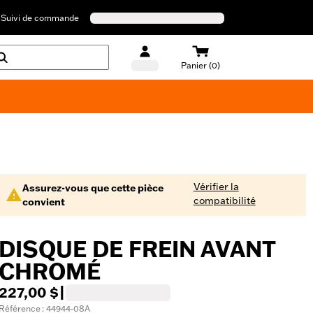
Suivi de commande
Panier (0)
Maillots de bain Harley-Davidson
Vérifier la
Assurez-vous que cette pièce
compatibilité
convient
DISQUE DE FREIN AVANT
CHROMÉ
227,00 $
|
Référence : 44944-08A