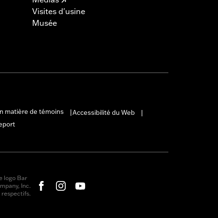
Visites d'usine
Musée
en matière de témoins
Accessibilité du Web
|
|
eport
e logo Bar
mpany, Inc.
respectifs.