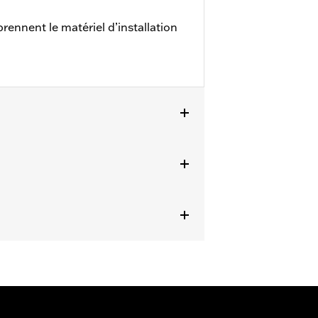
nnent le matériel d’installation
 et après (à l’exception des FXSE),
 2024 et après FLTRXSTSE de 2024 et
igine ou d’accessoires avec un
ails