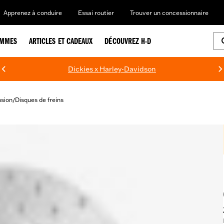
Apprenez à conduire
Essai routier
Trouver un concessionnaire
EMMES
ARTICLES ET CADEAUX
DÉCOUVREZ H-D
Dickies x Harley-Davidson
nsion
Disques de freins
/