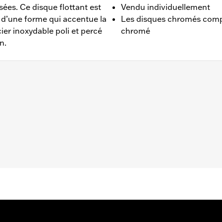
ées. Ce disque flottant est
Vendu individuellement
r d’une forme qui accentue la
Les disques chromés compre
ier inoxydable poli et percé
chromé
n.
Dyna® 2006 à 2017 (à l’exception des FXDLS), Softail® 2015
 des FLHXSE et FLTRXSE 2023 et après, des FLHX et FLTRX
 les modèles trike de 2009 et après équipés de roues d’or
ge de 3,25 po.
iel de montage chromé
– Accédez à
www.h-d.com/warranty
pour obtenir tous les dét