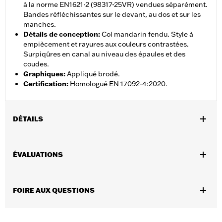
à la norme EN1621-2 (98317-25VR) vendues séparément.
Bandes réfléchissantes sur le devant, au dos et sur les
manches.
Détails de conception
:
Col mandarin fendu. Style à
empiècement et rayures aux couleurs contrastées.
Surpiqûres en canal au niveau des épaules et des
coudes.
Graphiques
:
Appliqué brodé.
Certification
:
Homologué EN 17092-4:2020.
DÉTAILS
Sexe:
Hommes
,
,
,
ÉVALUATIONS
Caractéristiques fonctionnelles:
Réfléchissant
Léger
Poches
,
,
Dispositif soufflets d’épaule
Taille réglable
Fermeture à
glissière intérieure
FOIRE AUX QUESTIONS
GARANTIE:
Garantie limitée de 1 an – Rendez-vous au
www.h-
d.com/warranty
pour obtenir tous les détails
Jacket Style:
Moto