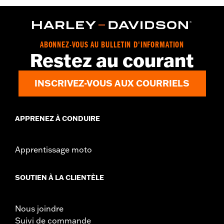
,
Technology:
Action Back
Reflective
,
Material:
Mesh
Polyester
Ventilation Type:
Mesh
Origine:
Importé
ABONNEZ-VOUS AU BULLETIN D'INFORMATION
Restez au courant
INSCRIVEZ-VOUS AUX COURRIELS
APPRENEZ À CONDUIRE
Apprentissage moto
SOUTIEN À LA CLIENTÈLE
Nous joindre
Suivi de commande