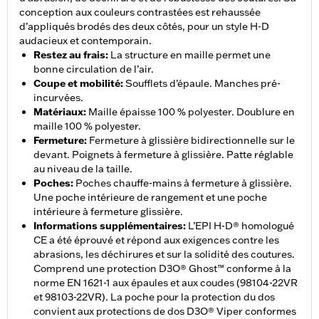
conception aux couleurs contrastées est rehaussée
d’appliqués brodés des deux côtés, pour un style H-D
audacieux et contemporain.
Restez au frais
:
La structure en maille permet une
bonne circulation de l’air.
Coupe et mobilité
:
Soufflets d’épaule. Manches pré-
incurvées.
Matériaux
:
Maille épaisse 100 % polyester. Doublure en
maille 100 % polyester.
Fermeture
:
Fermeture à glissière bidirectionnelle sur le
devant. Poignets à fermeture à glissière. Patte réglable
au niveau de la taille.
Poches
:
Poches chauffe-mains à fermeture à glissière.
Une poche intérieure de rangement et une poche
intérieure à fermeture glissière.
Informations supplémentaires
:
L’EPI H-D® homologué
CE a été éprouvé et répond aux exigences contre les
abrasions, les déchirures et sur la solidité des coutures.
Comprend une protection D3O® Ghost™ conforme à la
norme EN 1621-1 aux épaules et aux coudes (98104-22VR
et 98103-22VR). La poche pour la protection du dos
convient aux protections de dos D3O® Viper conformes