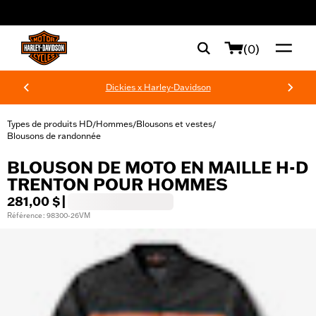
web accessibility
(0)
Dickies x Harley-Davidson
Types de produits HD
Hommes
Blousons et vestes
/
/
/
Blousons de randonnée
BLOUSON DE MOTO EN MAILLE H-D
TRENTON POUR HOMMES
281,00 $
|
Référence : 98300-26VM