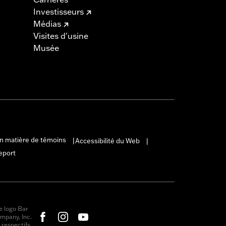
Investisseurs
Médias
Visites d'usine
Musée
en matière de témoins
Accessibilité du Web
|
|
eport
e logo Bar
mpany, Inc.
respectifs.