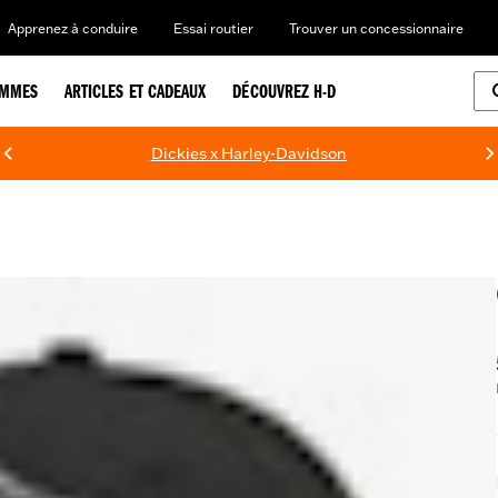
Apprenez à conduire
Essai routier
Trouver un concessionnaire
EMMES
ARTICLES ET CADEAUX
DÉCOUVREZ H-D
Dickies x Harley-Davidson