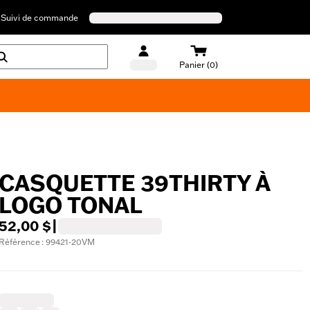
Suivi de commande
Panier (0)
Maillots de bain Harley-Davidson
CASQUETTE 39THIRTY À
LOGO TONAL
52,00 $
|
Référence : 99421-20VM