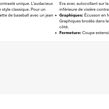
contrasté unique. L’audacieux
Era avec autocollant sur la
 style classique. Pour un
inférieure de visière contra
uette de baseball avec un jean
Graphiques
:
Écusson en fe
Graphiques brodés dans le
côté.
Fermeture
:
Coupe extensi
ours – Rendez-vous au
www.h-d.com/warranty
pour obtenir to