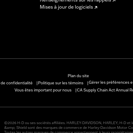
Mises à jour de logiciels
Plan du site
Gérer les préférences 
 de confidentialité
Politique sur les témoins
|
|
Vous êtes important pour nous
CA Supply Chain Act Annual R
|
©2026 H-D ou ses sociétés affiliées. HARLEY-DAVIDSON, HARLEY, H-D et l
&amp; Shield sont des marques de commerce de Harley-Davidson Motor Co
Toutes les autres marques de commerce appartiennent à leurs propriétaires 