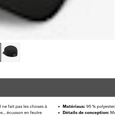
ne fait pas les choses à
Matériaux
:
95 % polyester
e... écusson en feutre
Détails de conception
:
Mo