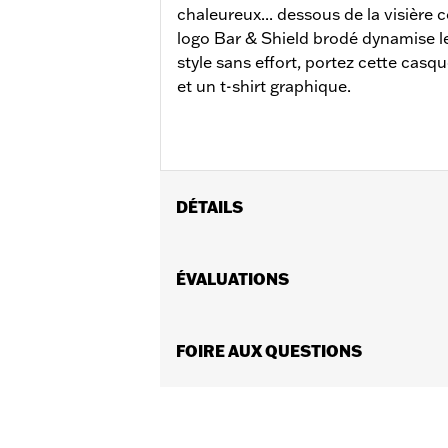
chaleureux... dessous de la visière 
logo Bar & Shield brodé dynamise le
style sans effort, portez cette casq
et un t-shirt graphique.
DÉTAILS
Sexe:
Hommes
GARANTIE:
ÉVALUATIONS
Garantie limitée de 90 j
Origine:
Importé.
FOIRE AUX QUESTIONS