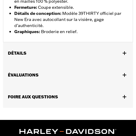
en mailles 100 % polyester.
Fermeture
:
Coupe extensible.
Détails de conception
:
Modèle 39THIRTY officiel par
New Era avec autocollant sur la visière, gage
d’authenticité.
Graphiques
:
Broderie en relief.
DÉTAILS
Sexe:
Unisexe
ÉVALUATIONS
GARANTIE:
Garantie limitée de 90 jours – Rendez-vous sur
www.h-d.com/warranty
pour obtenir tous les détails
Origine:
Produit importé
FOIRE AUX QUESTIONS