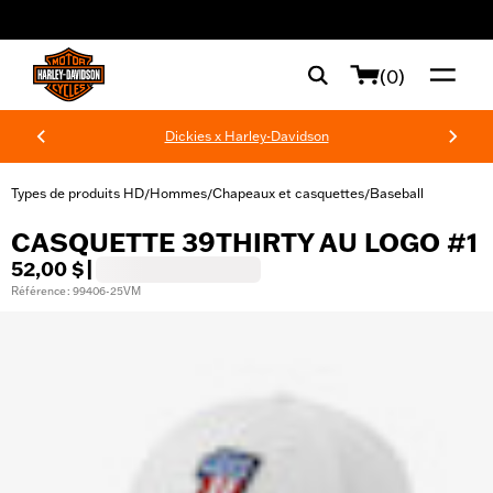
web accessibility
(0)
Dickies x Harley-Davidson
Types de produits HD
Hommes
Chapeaux et casquettes
Baseball
/
/
/
CASQUETTE 39THIRTY AU LOGO #1
52,00 $
|
Référence : 99406-25VM