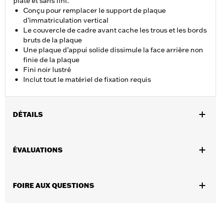
plate et sans fini.
Conçu pour remplacer le support de plaque
d’immatriculation vertical
Le couvercle de cadre avant cache les trous et les bords
bruts de la plaque
Une plaque d’appui solide dissimule la face arrière non
finie de la plaque
Fini noir lustré
Inclut tout le matériel de fixation requis
DÉTAILS
Convient aux modèles FLHRXS 2010 à 2025 et FLHX, FLHXS,
FLHXST, FLTRX, FLTRXS et FLTRXST 2010 à 2023.
ÉVALUATIONS
Instructions d’installation
Vendues en unités:
Chaque
Contenu de la boîte:
Tout le matériel de montage nécessaire
FOIRE AUX QUESTIONS
GARANTIE:
Garantie limitée de 1 an – Accédez à
www.h-
d.com/warranty
pour obtenir tous les détails