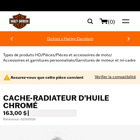
web accessibility
(0)
Dickies x Harley-Davidson
Types de produits HD
Pièces
Pièces et accessoires de moto
/
/
/
Accessoires et garnitures personnalisés
Garnitures de moteur et mi-cadre
/
Vérifier la compatibilité
Assurez-vous que cette pièce convient
CACHE-RADIATEUR D’HUILE
CHROMÉ
163,00 $
|
Référence : 62500026