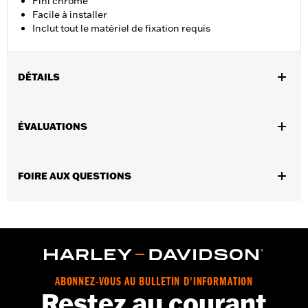
Fini chrome
Facile à installer
Inclut tout le matériel de fixation requis
DÉTAILS
Convient aux modèles Softail® 2018 et après.
Instructions d’installation
ÉVALUATIONS
Vendues en unités:
Chaque
Contenu de la boîte:
Tout le matériel requis pour le montage
GARANTIE:
Garantie limitée de 1 an – Accédez à
www.h-
FOIRE AUX QUESTIONS
d.com/warranty
pour obtenir tous les détails
ABONNEZ-VOUS AU BULLETIN D'INFORMATION
Restez au courant