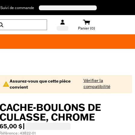
Suivi de commande
Panier (0)
Maillots de bain Harley-Davidson
Vérifier la
Assurez-vous que cette pièce
compatibilité
convient
CACHE-BOULONS DE
CULASSE, CHROME
65,00 $
|
Référence : 43822-01