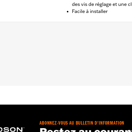
des vis de réglage et une cl
Facile à installer
22, XR 2008 à 2013, Evolution® 99 1985 à 1999 et Twin Ca
, 4 vis de réglage et une clé hexagonale
– Accédez à
www.h-d.com/warranty
pour obtenir tous les dét
ABONNEZ-VOUS AU BULLETIN D'INFORMATION