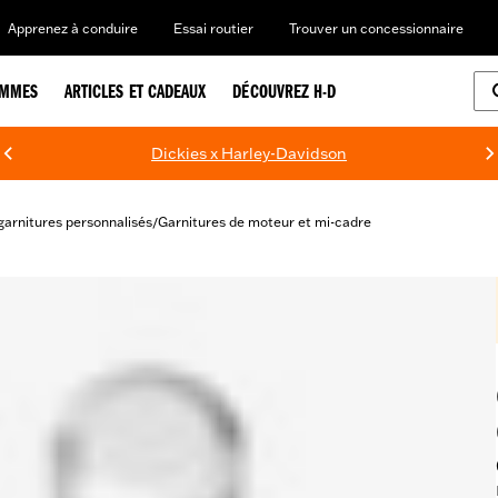
Apprenez à conduire
Essai routier
Trouver un concessionnaire
EMMES
ARTICLES ET CADEAUX
DÉCOUVREZ H-D
Dickies x Harley-Davidson
garnitures personnalisés
Garnitures de moteur et mi-cadre
/