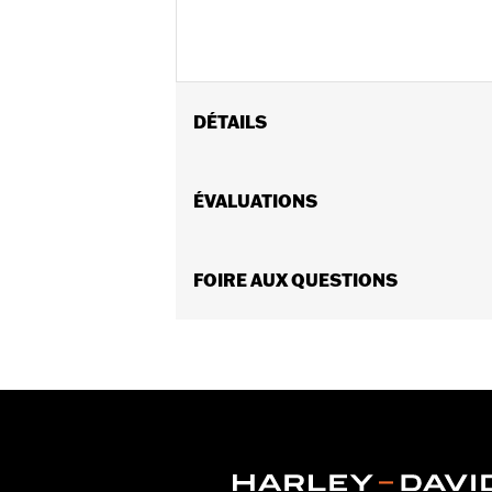
DÉTAILS
Conviennent aux modèles XL 1986 à 20
Instructions d’installation
ÉVALUATIONS
Vendues en unités:
Paire
Contenu de la boîte:
4 cache-boulons
GARANTIE:
FOIRE AUX QUESTIONS
Garantie limitée de 1 an 