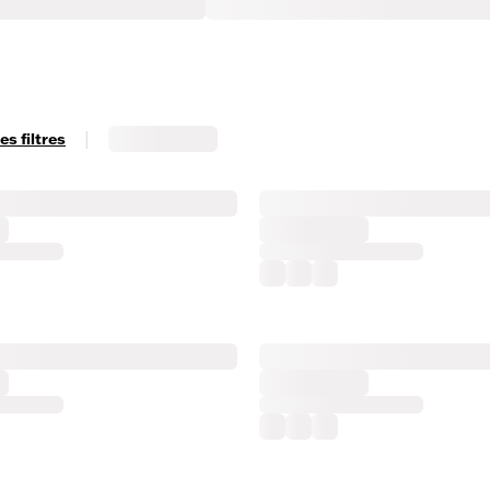
|
s filtres