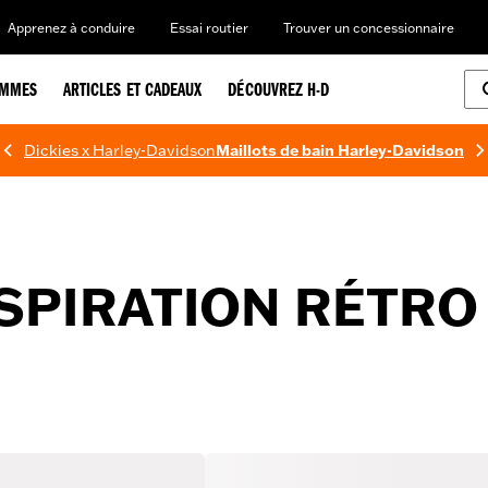
Apprenez à conduire
Essai routier
Trouver un concessionnaire
EMMES
ARTICLES ET CADEAUX
DÉCOUVREZ H-D
Dickies x Harley-Davidson
Maillots de bain Harley-Davidson
SPIRATION RÉTRO