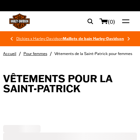
web accessibility
(0)
Dickies x Harley-Davidson
Maillots de bain Harley-Davidson
/
/
Accueil
Pour femmes
Vêtements de la Saint-Patrick pour femmes
VÊTEMENTS POUR LA
SAINT-PATRICK