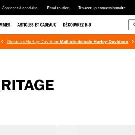
Apprenez à conduire
Essai routier
Trouver un concessionnaire
EMMES
ARTICLES ET CADEAUX
DÉCOUVREZ H-D
Dickies x Harley-Davidson
Maillots de bain Harley-Davidson
ÉRITAGE