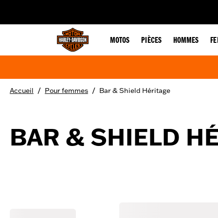
web accessibility
MOTOS
PIÈCES
HOMMES
F
/
/
Accueil
Pour femmes
Bar & Shield Héritage
BAR & SHIELD H