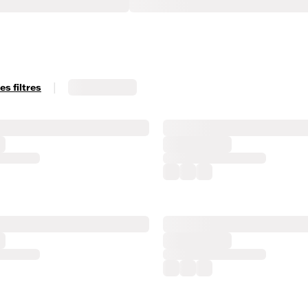
|
s filtres