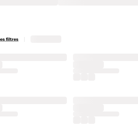
|
s filtres