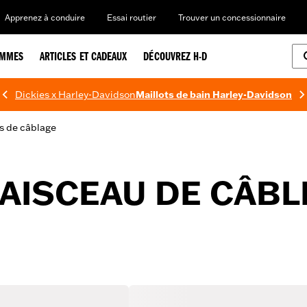
Apprenez à conduire
Essai routier
Trouver un concessionnaire
EMMES
ARTICLES ET CADEAUX
DÉCOUVREZ H-D
Dickies x Harley-Davidson
Maillots de bain Harley-Davidson
s de câblage
AISCEAU DE CÂB