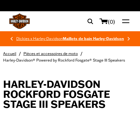
web accessibility
(0)
Dickies x Harley-Davidson
Maillots de bain Harley-Davidson
/
/
Accueil
Pièces et accessoires de moto
Harley-Davidson® Powered by Rockford Fosgate® Stage III Speakers
HARLEY-DAVIDSON
ROCKFORD FOSGATE
STAGE III SPEAKERS