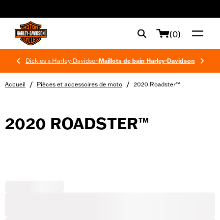
web accessibility
(0)
Dickies x Harley-Davidson
Maillots de bain Harley-Davidson
/
/
Accueil
Pièces et accessoires de moto
2020 Roadster™
2020 ROADSTER™