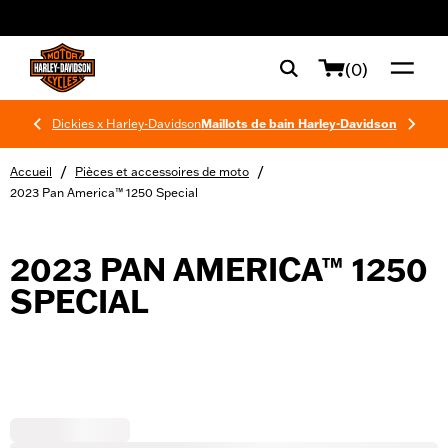
web accessibility
(0)
Dickies x Harley-Davidson
Maillots de bain Harley-Davidson
/
/
Accueil
Pièces et accessoires de moto
2023 Pan America™ 1250 Special
2023 PAN AMERICA™ 1250
SPECIAL