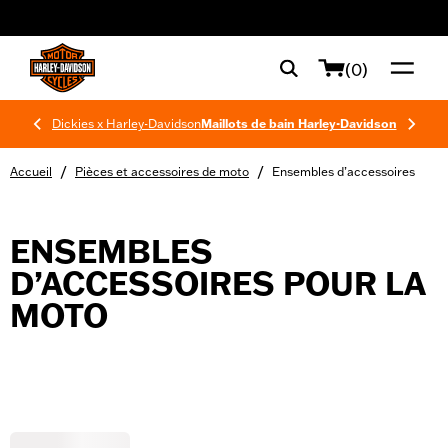
web accessibility
(0)
Dickies x Harley-Davidson
Maillots de bain Harley-Davidson
/
/
Accueil
Pièces et accessoires de moto
Ensembles d’accessoires
ENSEMBLES
D’ACCESSOIRES POUR LA
MOTO