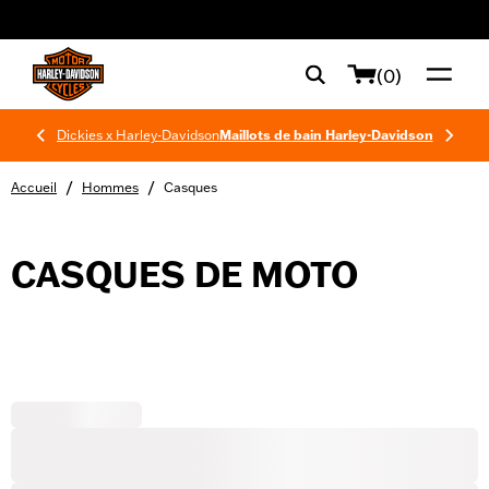
web accessibility
(0)
Dickies x Harley-Davidson
Maillots de bain Harley-Davidson
/
/
Accueil
Hommes
Casques
CASQUES DE MOTO