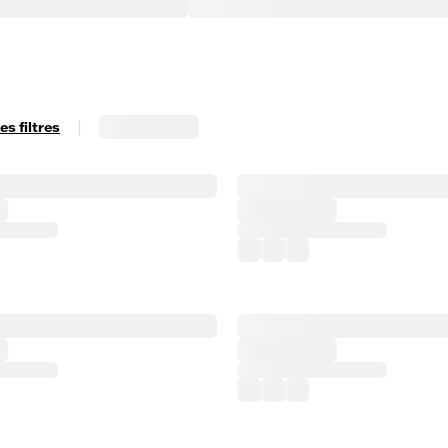
|
s filtres