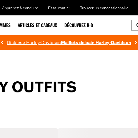
Apprenez à conduire
Essai routier
Trouver un concessionnaire
EMMES
ARTICLES ET CADEAUX
DÉCOUVREZ H-D
Dickies x Harley-Davidson
Maillots de bain Harley-Davidson
Y OUTFITS