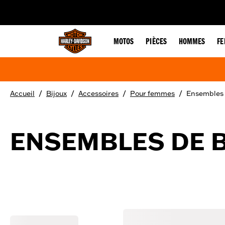
web accessibility
MOTOS
PIÈCES
HOMMES
F
/
/
/
/
Accueil
Bijoux
Accessoires
Pour femmes
Ensembles 
ENSEMBLES DE 