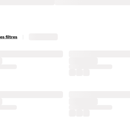
|
s filtres