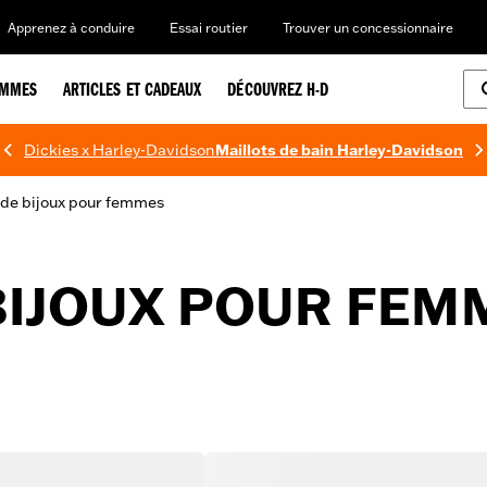
Apprenez à conduire
Essai routier
Trouver un concessionnaire
EMMES
ARTICLES ET CADEAUX
DÉCOUVREZ H-D
Dickies x Harley-Davidson
Maillots de bain Harley-Davidson
de bijoux pour femmes
BIJOUX POUR FEM