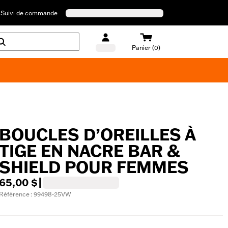
Suivi de commande
Panier (0)
Maillots de bain Harley-Davidson
BOUCLES D’OREILLES À
TIGE EN NACRE BAR &
SHIELD POUR FEMMES
65,00 $
|
Référence : 99498-25VW