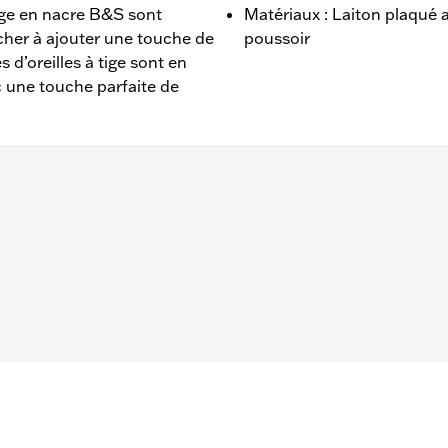
tige en nacre B&S sont
Matériaux : Laiton plaqué a
cher à ajouter une touche de
poussoir
 d’oreilles à tige sont en
 une touche parfaite de
,6 po/Largeur : 0,7 po/Hauteur : 0,1 po