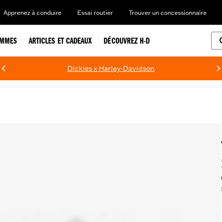
Apprenez à conduire
Essai routier
Trouver un concessionnaire
EMMES
ARTICLES ET CADEAUX
DÉCOUVREZ H-D
Dickies x Harley-Davidson