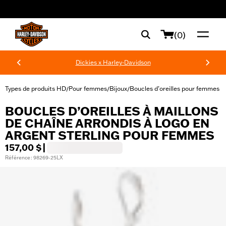
web accessibility
(0)
Dickies x Harley-Davidson
Types de produits HD
Pour femmes
Bijoux
Boucles d’oreilles pour femmes
/
/
/
BOUCLES D’OREILLES À MAILLONS
DE CHAÎNE ARRONDIS À LOGO EN
ARGENT STERLING POUR FEMMES
157,00 $
|
Référence : 98269-25LX