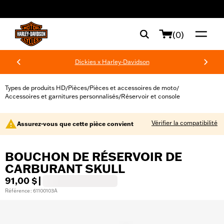
web accessibility
(0)
Dickies x Harley-Davidson
Types de produits HD
Pièces
Pièces et accessoires de moto
/
/
/
Accessoires et garnitures personnalisés
Réservoir et console
/
Vérifier la compatibilité
Assurez-vous que cette pièce convient
BOUCHON DE RÉSERVOIR DE
CARBURANT SKULL
91,00 $
|
Référence : 61100103A