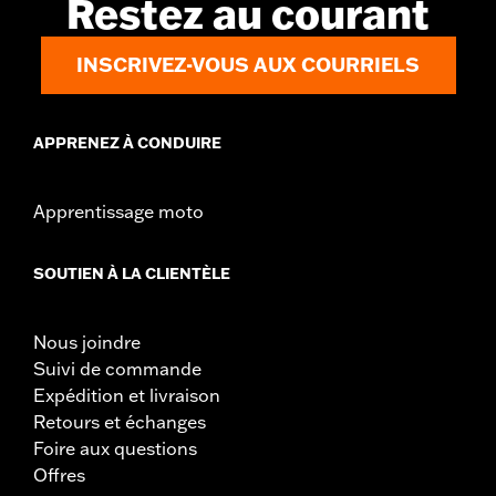
Restez au courant
GARANTIE:
Garantie limitée de 1 an – Accédez à
www.h-
d.com/warranty
pour obtenir tous les détails
INSCRIVEZ-VOUS AUX COURRIELS
APPRENEZ À CONDUIRE
Apprentissage moto
SOUTIEN À LA CLIENTÈLE
Nous joindre
Suivi de commande
Expédition et livraison
Retours et échanges
Foire aux questions
Offres