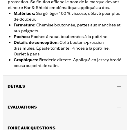
protection. Sa finition affiche le nom de la marque devant
et notre Bar & Shield emblématique appliqué au dos.
Matériaux
:
Sergé léger 100 % viscose, délavé pour plus
de douceur.
Fermeture
:
Chemise boutonnée, pattes aux manches et
aux poignets.
Poches
:
Poches à rabat boutonnées à la poitrine.
Détails de conception
:
Col à boutons-pression
dissimulés. Épaule tombante. Pinces à la poitrine.
Ourlet à pans.
Graphiques
:
Broderie directe. Appliqué en jersey brodé
cousu au point de satin.
DÉTAILS
GARANTIE:
Garantie limitée de 90 jours – Rendez-vous sur
ÉVALUATIONS
www.h-d.com/warranty
pour obtenir tous les détails
Origine:
Importé
FOIRE AUX QUESTIONS