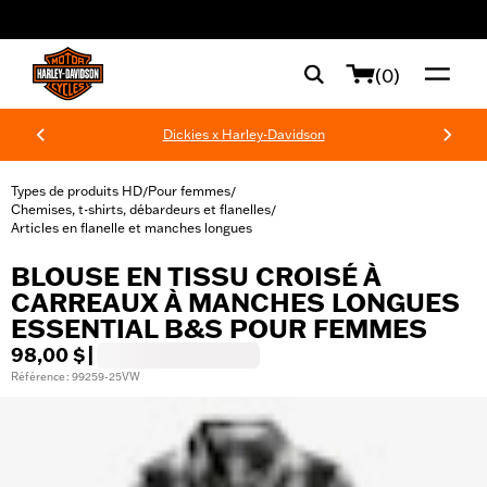
web accessibility
(0)
Dickies x Harley-Davidson
Types de produits HD
Pour femmes
/
/
Chemises, t-shirts, débardeurs et flanelles
/
Articles en flanelle et manches longues
BLOUSE EN TISSU CROISÉ À
CARREAUX À MANCHES LONGUES
ESSENTIAL B&S POUR FEMMES
98,00 $
|
Référence : 99259-25VW