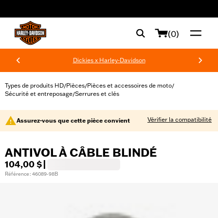
web accessibility
(0)
Dickies x Harley-Davidson
Types de produits HD
Pièces
Pièces et accessoires de moto
/
/
/
Sécurité et entreposage
Serrures et clés
/
Vérifier la compatibilité
Assurez-vous que cette pièce convient
ANTIVOL À CÂBLE BLINDÉ
104,00 $
|
Référence : 46089-98B