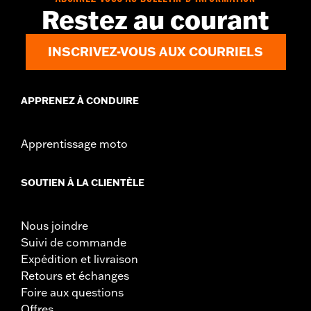
fait de ne pas retirer le verrou pourrait
Restez au courant
entraîner la mort ou des blessures graves.
INSCRIVEZ-VOUS AUX COURRIELS
APPRENEZ À CONDUIRE
Apprentissage moto
SOUTIEN À LA CLIENTÈLE
Nous joindre
Suivi de commande
Expédition et livraison
Retours et échanges
Foire aux questions
Offres