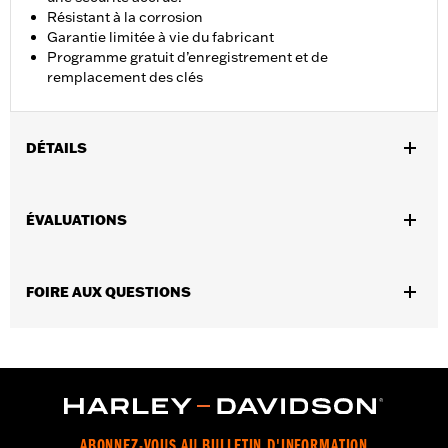
Résistant à la corrosion
Garantie limitée à vie du fabricant
Programme gratuit d’enregistrement et de
remplacement des clés
DÉTAILS
Universel
Instructions d’installation
ÉVALUATIONS
Vendues en unités:
Chaque
Longueur:
72 Inches
Contenu de la boîte:
Câble blindé et deux clés en forme de lame
FOIRE AUX QUESTIONS
GARANTIE:
Lifetime Manufacturer's Warranty – Go to
www.h-
d.com/warranty
for full details
NOTES:
Le service d’enregistrement et de remplacement « KEY
SAFE » est fourni par le fabricant de verrous. Les
renseignements sont inclus dans l’emballage du
produit.
AVERTISSEMENT:
Retirez le verrou avant d’utiliser la moto. Le
ABONNEZ-VOUS AU BULLETIN D'INFORMATION