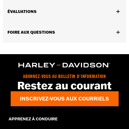
Ajustement universel.
Vendues en unités:
Chaque
ÉVALUATIONS
Longueur:
18 Inches
Unité de mesure de la longueur du matériel:
Pouces
Contenu de la boîte:
Cordon élastique uniquement
FOIRE AUX QUESTIONS
GARANTIE:
Garantie limitée de 1 an – Accédez à
www.h-
d.com/warranty
pour obtenir tous les détails
ABONNEZ-VOUS AU BULLETIN D'INFORMATION
Restez au courant
INSCRIVEZ-VOUS AUX COURRIELS
APPRENEZ À CONDUIRE