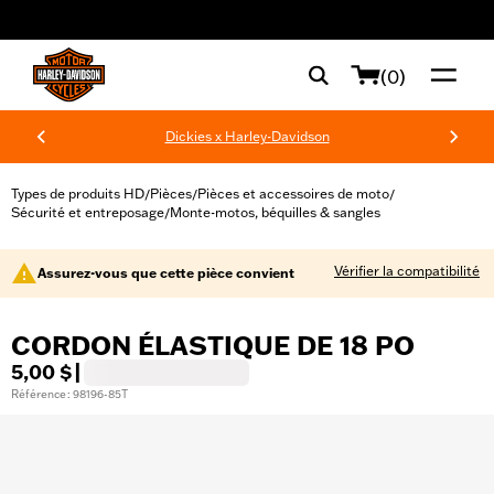
web accessibility
(0)
Dickies x Harley-Davidson
Types de produits HD
Pièces
Pièces et accessoires de moto
/
/
/
Sécurité et entreposage
Monte-motos, béquilles & sangles
/
Vérifier la compatibilité
Assurez-vous que cette pièce convient
CORDON ÉLASTIQUE DE 18 PO
5,00 $
|
Référence : 98196-85T