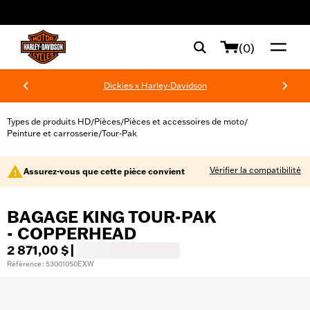
web accessibility
(0)
Dickies x Harley-Davidson
Types de produits HD
Pièces
Pièces et accessoires de moto
/
/
/
Peinture et carrosserie
Tour-Pak
/
Vérifier la compatibilité
Assurez-vous que cette pièce convient
BAGAGE KING TOUR-PAK
- COPPERHEAD
2 871,00 $
|
Référence : 53001050EXW